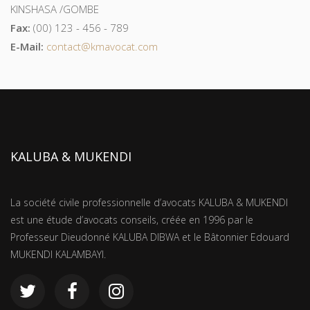
KINSHASA /GOMBE
Fax:
(00) 123 - 456 - 789
E-Mail:
contact@kmavocat.com
KALUBA & MUKENDI
La société civile professionnelle d’avocats KALUBA & MUKENDI
est une étude d’avocats conseils, créée en 1996 par le
Professeur Dieudonné KALUBA DIBWA et le Bâtonnier Edouard
MUKENDI KALAMBAYI.